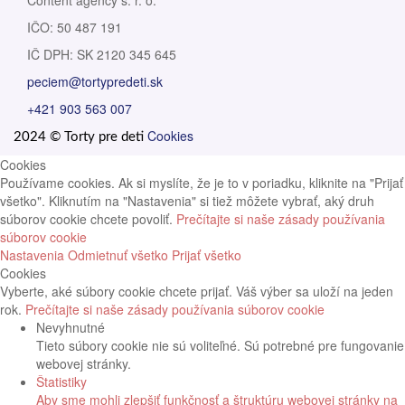
Content agency s. r. o.
IČO: 50 487 191
IČ DPH: SK 2120 345 645
peciem@tortypredeti.sk
+421 903 563 007
Cookies
2024 © Torty pre deti
Cookies
Používame cookies. Ak si myslíte, že je to v poriadku, kliknite na "Prijať
všetko". Kliknutím na "Nastavenia" si tiež môžete vybrať, aký druh
súborov cookie chcete povoliť.
Prečítajte si naše zásady používania
súborov cookie
Nastavenia
Odmietnuť všetko
Prijať všetko
Cookies
Vyberte, aké súbory cookie chcete prijať. Váš výber sa uloží na jeden
rok.
Prečítajte si naše zásady používania súborov cookie
Nevyhnutné
Tieto súbory cookie nie sú voliteľné. Sú potrebné pre fungovanie
webovej stránky.
Štatistiky
Aby sme mohli zlepšiť funkčnosť a štruktúru webovej stránky na