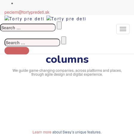
peciem@tortypredeti.sk
Search
for:
Welcome to Sway
Your partner for web products
Search
Grid minimal portfolio 4
for:
Kúpiť knihu
columns
We guide game-changing companies, across platforms and places,
through agile design and digital experience.
Learn more
about Sway’s unique features.