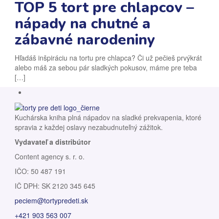
TOP 5 tort pre chlapcov –
nápady na chutné a
zábavné narodeniny
Hľadáš inšpiráciu na tortu pre chlapca? Či už pečieš prvýkrát
alebo máš za sebou pár sladkých pokusov, máme pre teba
[…]
Kuchárska kniha plná nápadov na sladké prekvapenia, ktoré
spravia z každej oslavy nezabudnuteľný zážitok.
Vydavateľ a distribútor
Content agency s. r. o.
IČO: 50 487 191
IČ DPH: SK 2120 345 645
peciem@tortypredeti.sk
+421 903 563 007