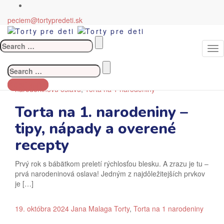
Currently browsing: Torta
peciem@tortypredeti.sk
na 1 narodeniny
Search
for:
Torty pre deti
>
Blog
>
Torta na 1 narodeniny
Search
23. novembra 2024
Jana Malaga
Torty
,
Čo upiecť deťom na
for:
Kúpiť knihu
narodeninovú oslavu
,
Torta na 1 narodeniny
Torta na 1. narodeniny –
tipy, nápady a overené
recepty
Prvý rok s bábätkom preletí rýchlosťou blesku. A zrazu je tu –
prvá narodeninová oslava! Jedným z najdôležitejších prvkov
je […]
19. októbra 2024
Jana Malaga
Torty
,
Torta na 1 narodeniny